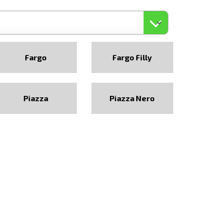
Fargo
Fargo Filly
Piazza
Piazza Nero