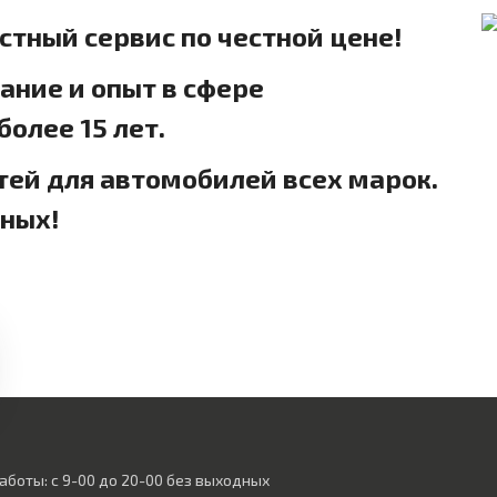
естный сервис по честной цене!
ние и опыт в сфере
олее 15 лет.
тей для автомобилей всех марок.
дных!
аботы: с 9-00 до 20-00 без выходных