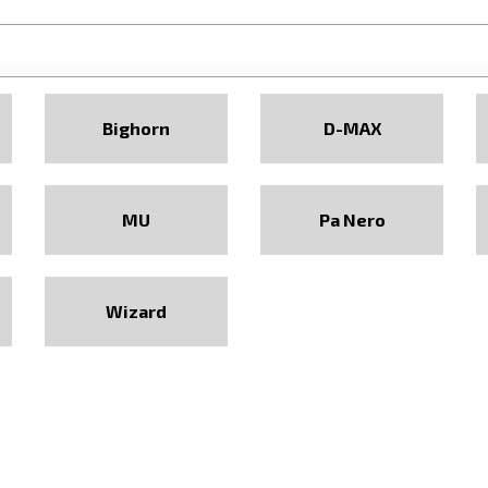
Bighorn
D-MAX
MU
Pa Nero
Wizard