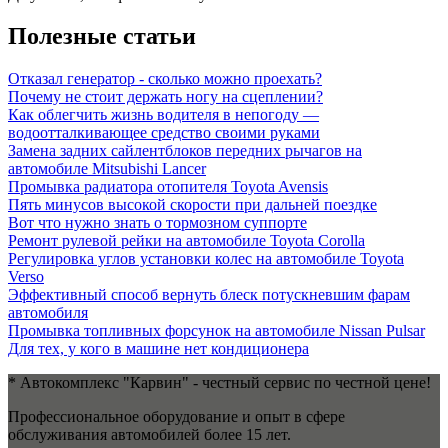
Полезные статьи
Отказал генератор - сколько можно проехать?
Почему не стоит держать ногу на сцеплении?
Как облегчить жизнь водителя в непогоду —
водоотталкивающее средство своими руками
Замена задних сайлентблоков передних рычагов на
автомобиле Mitsubishi Lancer
Промывка радиатора отопителя Toyota Avensis
Пять минусов высокой скорости при дальней поездке
Вот что нужно знать о тормозном суппорте
Ремонт рулевой рейки на автомобиле Toyota Corolla
Регулировка углов установки колес на автомобиле Toyota
Verso
Эффективный способ вернуть блеск потускневшим фарам
автомобиля
Промывка топливных форсунок на автомобиле Nissan Pulsar
Для тех, у кого в машине нет кондиционера
* Автокомплекс "Карвин" - честный сервис по честной цене!
Профессиональное оборудование и опыт в сфере
обслуживания автомобилей более 15 лет.