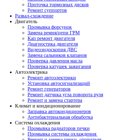
Проточка тормозных дисков
Ремонт суппортов
Развал-схождение
Двигатель
Промывка форсунок
Замена ремня/цепи ГРМ
Кап ремонт двигателя
Диагностика двигателя
Видеоэндоскопия ДВС
Замена сальников клапанов
Проверка давления масла
Проверка катушек зажигания
Автоэлектрика
Ремонт автоэлектрики
Установка автосигнализаций
Ремонт генераторов
Ремонт датчика угла поворота руля
Ремонт и замена стартера
Климат и кондиционирование
Заправка автокондиционеров
Антибактериальная обработка
Система охлаждения
Промывка радиаторов печки
Промывка системы охлаждения
Ремонт и замена печки, отопителя