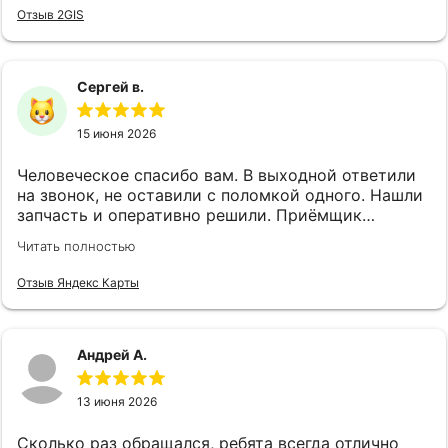
Отзыв 2GIS
Сергей в.
15 июня 2026
Человеческое спасибо вам. В выходной ответили
на звонок, не оставили с поломкой одного. Нашли
запчасть и оперативно решили. Приёмщик
отличный, в авто очень хорошо разбирается.
Читать полностью
Мастер опытный и очень умелый. Шли по трассе
проездом через Омск, потекла помпа, записали на
Отзыв Яндекс Карты
утро, решили проблему после обеда. На Мерседес
можно и нужно ехать к ним
Андрей А.
13 июня 2026
Сколько раз обращался, ребята всегда отлично