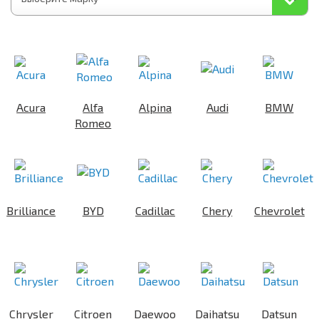
Acura
Alfa
Alpina
Audi
BMW
Romeo
Brilliance
BYD
Cadillac
Chery
Chevrolet
Chrysler
Citroen
Daewoo
Daihatsu
Datsun