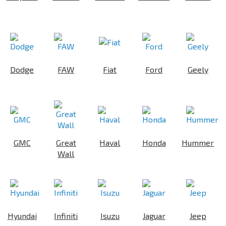
Dodge
FAW
Fiat
Ford
Geely
GMC
Great
Haval
Honda
Hummer
Wall
Hyundai
Infiniti
Isuzu
Jaguar
Jeep